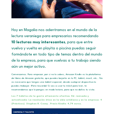
Hoy en Magalia nos adentramos en el mundo de la
lectura veraniega para empresarios recomendando
10 lecturas muy interesantes
, para que entre
vuelva y vuelta en playita o piscina puedas seguir
formándote en todo tipo de temas dentro del mundo
de la empresa, para que vuelvas a tu trabajo siendo
aún un mejor activo.
Comenzamos. Para empezar, por si no lo sabes, Amazon Kindle es la plataforma
de libros de Amazon gratuita, que puedes bajarte en tu PC, tablet, movil, etc… No
es necesario que tengas una tablet especial, desde cualquier dispositivo lo
puedes trabajar. ¡Pero recuerda! Si vas a usar tu móvil para leer, te
recomendamos que lo pongas en modo lectura, para que no dañes tu vista.
Los 7 hábitos de la gente altamente efectiva. Ed. revisada y
actualizada: La revolución ética en la vida cotidiana y en la empresa: 4
(Prácticos)
Stephen R. Covey
.
Precio Kindle: 4,74 euros.