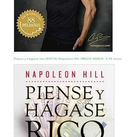
Piense y hágase rico (EXITO) Napoleon Hill. PRECIO KINDLE: 4,74 euros.