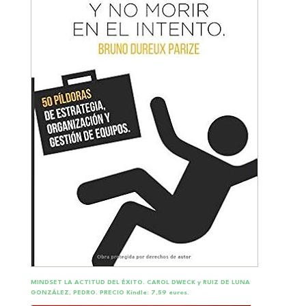
MINDSET LA ACTITUD DEL ÉXITO.
CAROL DWECK y RUIZ DE LUNA
GONZÁLEZ, PEDRO. PRECIO Kindle: 7,59 euros.