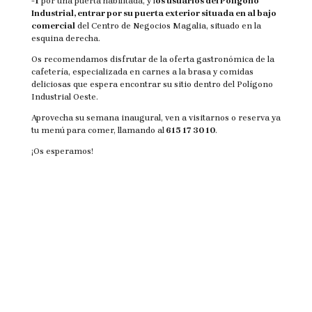
-1
por una puerta habilitada, y l
os usuarios del Polígono
Industrial, entrar por su puerta exterior situada en al bajo
comercial
del Centro de Negocios Magalia, situado en la
esquina derecha.
Os recomendamos disfrutar de la oferta gastronómica de la
cafetería, especializada en carnes a la brasa y comidas
deliciosas que espera encontrar su sitio dentro del Polígono
Industrial Oeste.
Aprovecha su semana inaugural, ven a visitarnos o reserva ya
tu menú para comer, llamando al
615 17 30 10
.
¡Os esperamos!