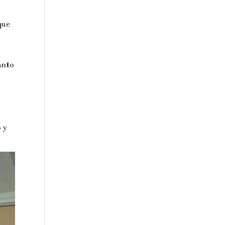
que
anto
o y