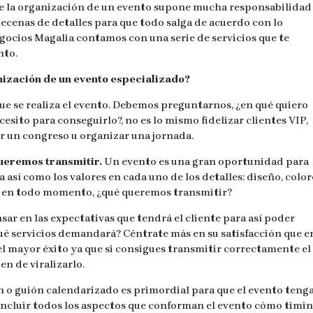
ue la organización de un evento supone mucha responsabilidad
decenas de detalles para que todo salga de acuerdo con lo
egocios Magalia contamos con una serie de servicios que te
nto.
anización de un evento especializado?
que se realiza el evento. Debemos preguntarnos, ¿en qué quiero
cesito para conseguirlo?, no es lo mismo fidelizar clientes VIP,
er un congreso u organizar una jornada.
queremos transmitir.
Un evento es una gran oportunidad para
así como los valores en cada uno de los detalles: diseño, color
r en todo momento, ¿qué queremos transmitir?
sar en las expectativas que tendrá el cliente para así poder
Qué servicios demandará? Céntrate más en su satisfacción que en
 el mayor éxito ya que si consigues transmitir correctamente el
en de viralizarlo.
 o guión calendarizado es primordial para que el evento teng
s incluir todos los aspectos que conforman el evento cómo timin