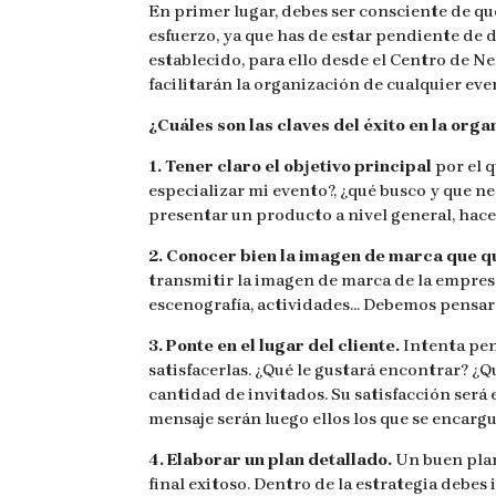
En primer lugar, debes ser consciente de q
esfuerzo, ya que has de estar pendiente de 
establecido, para ello desde el Centro de N
facilitarán la organización de cualquier eve
¿Cuáles son las claves del éxito en la org
1. Tener claro el objetivo principal
por el 
especializar mi evento?, ¿qué busco y que ne
presentar un producto a nivel general, hac
2. Conocer bien la imagen de marca que 
transmitir la imagen de marca de la empresa 
escenografía, actividades… Debemos pensa
3. Ponte en el lugar del cliente.
Intenta pen
satisfacerlas. ¿Qué le gustará encontrar? ¿
cantidad de invitados. Su satisfacción será
mensaje serán luego ellos los que se encargu
4. Elaborar un plan detallado.
Un buen plan
final exitoso. Dentro de la estrategia debe