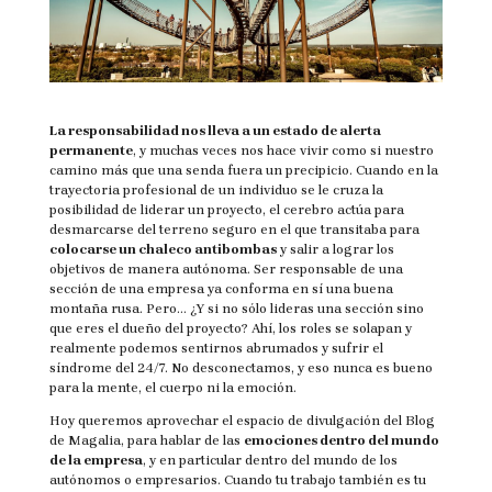
La responsabilidad nos lleva a un estado de alerta
permanente
, y muchas veces nos hace vivir como si nuestro
camino más que una senda fuera un precipicio. Cuando en la
trayectoria profesional de un individuo se le cruza la
posibilidad de liderar un proyecto, el cerebro actúa para
desmarcarse del terreno seguro en el que transitaba para
colocarse un chaleco antibombas
y salir a lograr los
objetivos de manera autónoma. Ser responsable de una
sección de una empresa ya conforma en sí una buena
montaña rusa. Pero… ¿Y si no sólo lideras una sección sino
que eres el dueño del proyecto? Ahí, los roles se solapan y
realmente podemos sentirnos abrumados y sufrir el
síndrome del 24/7. No desconectamos, y eso nunca es bueno
para la mente, el cuerpo ni la emoción.
Hoy queremos aprovechar el espacio de divulgación del Blog
de Magalia, para hablar de las
emociones dentro del mundo
de la empresa
, y en particular dentro del mundo de los
autónomos o empresarios. Cuando tu trabajo también es tu