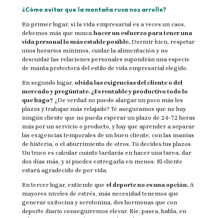
¿Cómo evitar que la montaña rusa nos arrolle?
En primer lugar, si la vida empresarial es a veces un caos,
debemos más que nunca
hacer un esfuerzo para tener una
vida personal lo más estable posible.
Dormir bien, respetar
unos horarios mínimos, cuidar la alimentación y no
descuidar las relaciones personales supondrán una especie
de manta protectora del estilo de vida empresarial elegido.
En segundo lugar,
olvida las exigencias del cliente o del
mercado y pregúntate. ¿Es rentable y productivo todo lo
que hago?
¿De verdad no puedo alargar un poco más los
plazos y trabajar más relajado? Te aseguramos que no hay
ningún cliente que no pueda esperar un plazo de 24-72 horas
más por un servicio o producto, y hay que aprender a separar
las exigencias temporales de un buen cliente, con las manías
de histeria, o el aburrimiento de otros. Tú decides tus plazos.
Un truco es calcular cuánto tardarás en hacer una tarea, dar
dos días más, y si puedes entregarla en menos. El cliente
estará agradecido de por vida.
En tercer lugar, entiende que
el deporte no es una opción.
A
mayores niveles de estrés, más necesidad tenemos que
generar oxitocina y serotonina, dos hormonas que con
deporte diario conseguiremos elevar. Ríe, pasea, habla, en