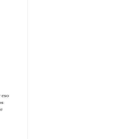
r eso
os
te