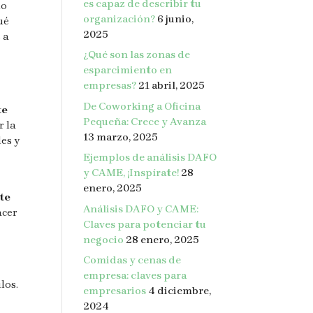
es capaz de describir tu
no
organización?
6 junio,
ué
2025
 a
¿Qué son las zonas de
esparcimiento en
empresas?
21 abril, 2025
De Coworking a Oficina
te
Pequeña: Crece y Avanza
r la
13 marzo, 2025
es y
Ejemplos de análisis DAFO
y CAME, ¡Inspírate!
28
enero, 2025
nte
Análisis DAFO y CAME:
acer
Claves para potenciar tu
negocio
28 enero, 2025
Comidas y cenas de
empresa: claves para
los.
empresarios
4 diciembre,
2024