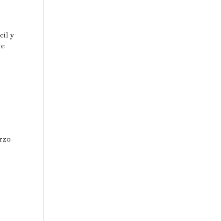
cil y
le
erzo