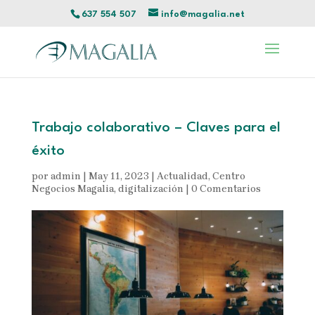
637 554 507
info@magalia.net
Trabajo colaborativo – Claves para el
éxito
por
admin
|
May 11, 2023
|
Actualidad
,
Centro
Negocios Magalia
,
digitalización
|
0 Comentarios