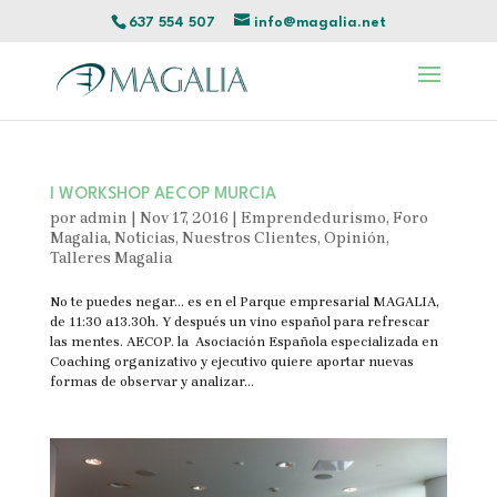
637 554 507
info@magalia.net
I WORKSHOP AECOP MURCIA
por
admin
|
Nov 17, 2016
|
Emprendedurismo
,
Foro
Magalia
,
Noticias
,
Nuestros Clientes
,
Opinión
,
Talleres Magalia
No te puedes negar… es en el Parque empresarial MAGALIA,
de 11:30 a13.30h. Y después un vino español para refrescar
las mentes. AECOP. la Asociación Española especializada en
Coaching organizativo y ejecutivo quiere aportar nuevas
formas de observar y analizar...