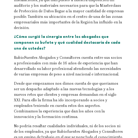
instalaciones, ya que han puesto a nuestra disposición un
auditorio y los materiales necesarios para que la Masterclass
de Protección de Datos llegue a la mayor cantidad de empresas
posible. También su ubicación en el centro de una de las zonas
empresariales más importantes de la Región ha influido en la
decisión.
¿Cómo surgió la sinergia entre los abogados que
componen su bufete y qué cualidad destacaría de cada
uno de ustedes?
RubioFuentes Abogados y Consultores cuenta entre sus socios
a profesionales con más de 16 años de experiencia que han
desarrollado su labor profesional atendiendo las necesidades
de varias empresas de peso a nivel nacional e internacional.
Desde que empezamos nos dimos cuenta de que queríamos
ser un despacho adaptado a las nuevas tecnologías y a los
nuevos retos que clientes y empresas demandan en el siglo
XXI. Para ello la firma ha ido incorporando a socios y
empleados teniendo en cuenta estos dos aspectos.
Combinamos la experiencia que dan los años con la
innovación y la formación continua.
No podría resaltar cualidades individuales, ni de los socios ni
de los empleados, ya que Rubiofuentes Abogados y Consultores
es un equipo de trabajo en el que se pone todo el conocimiento,