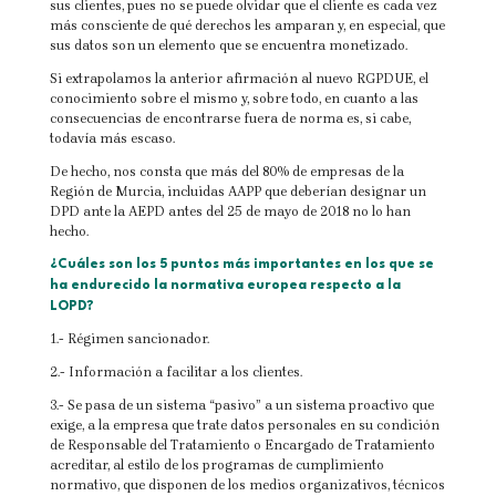
sus clientes, pues no se puede olvidar que el cliente es cada vez
más consciente de qué derechos les amparan y, en especial, que
sus datos son un elemento que se encuentra monetizado.
Si extrapolamos la anterior afirmación al nuevo RGPDUE, el
conocimiento sobre el mismo y, sobre todo, en cuanto a las
consecuencias de encontrarse fuera de norma es, si cabe,
todavía más escaso.
De hecho, nos consta que más del 80% de empresas de la
Región de Murcia, incluidas AAPP que deberían designar un
DPD ante la AEPD antes del 25 de mayo de 2018 no lo han
hecho.
¿Cuáles son los 5 puntos más importantes en los que se
ha endurecido la normativa europea respecto a la
LOPD?
1.- Régimen sancionador.
2.- Información a facilitar a los clientes.
3.- Se pasa de un sistema “pasivo” a un sistema proactivo que
exige, a la empresa que trate datos personales en su condición
de Responsable del Tratamiento o Encargado de Tratamiento
acreditar, al estilo de los programas de cumplimiento
normativo, que disponen de los medios organizativos, técnicos